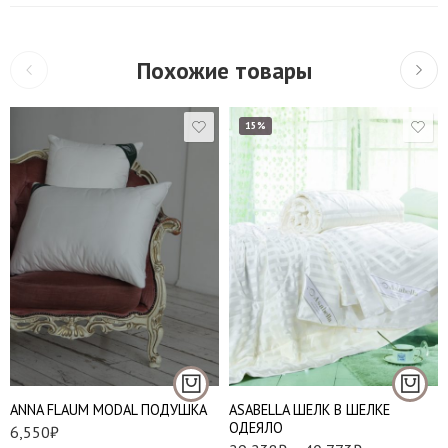
Похожие товары
15%
145*205 см
160*220 см
Подушки 50*70 см.
200*220 см
ANNA FLAUM MODAL ПОДУШКА
АSABELLA ШЕЛК В ШЕЛКЕ
ОДЕЯЛО
6,550
₽