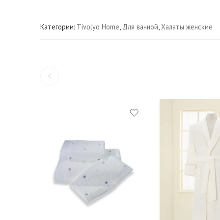
Категории:
Tivolyo Home
,
Для ванной
,
Халаты женские
S
M
30*50 см. — 3 шт.
L
50*100 см. - 1 шт.