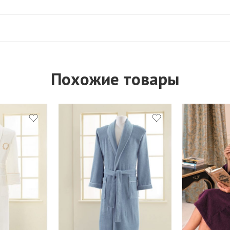
Похожие товары
S
S
M
M
L
L