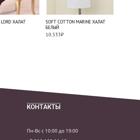
XL
85*150 см.
2XL
 LORD ХАЛАТ
SOFT СOTTON MARINE ХАЛАТ
SOFT СO
БЕЛЫЙ
ПОЛОТЕН
10,533
₽
1,594
₽
КОНТАКТЫ
Пн-Вс с 10:00 до 19:00