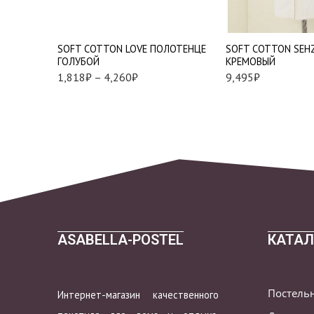
XL
75*150 см. - 1 шт.
2XL
SOFT СOTTON LOVE ПОЛОТЕНЦЕ
SOFT СOTTON SEH
ГОЛУБОЙ
КРЕМОВЫЙ
1,818
₽
–
4,260
₽
9,495
₽
ASABELLA-POSTEL
КАТАЛ
Постель
Интернет-магазин качественного