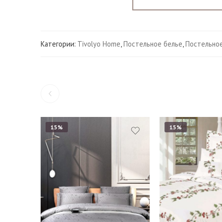
Категории:
Tivolyo Home
,
Постельное белье
,
Постельное
15%
15%
Евро
Наволочки 50*70 см 
1,5