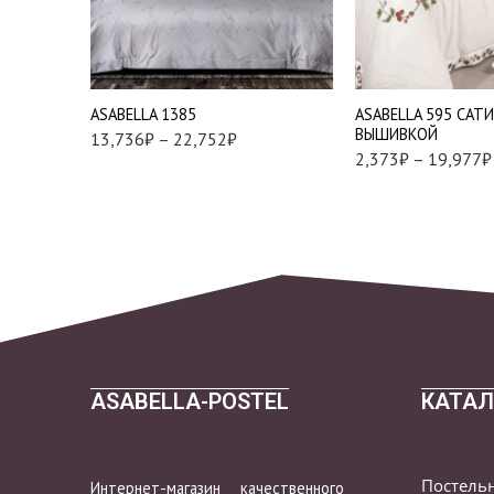
2 шт
Евро
Наволочки 70*70 см 
Семейный
2 шт
АSABELLA 1385
АSABELLA 595 САТ
ВЫШИВКОЙ
13,736
₽
–
22,752
₽
2,373
₽
–
19,977
₽
ASABELLA-POSTEL
КАТАЛ
Постель
Интернет-магазин качественного