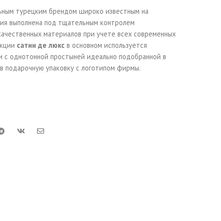
ьным турецким брендом широко известным на
ция выполнена под тщательным контролем
качественных материалов при учете всех современных
екции
сатин де люкс
в основном используется
и с однотонной простыней идеально подобранной в
в подарочную упаковку с логотипом фирмы.