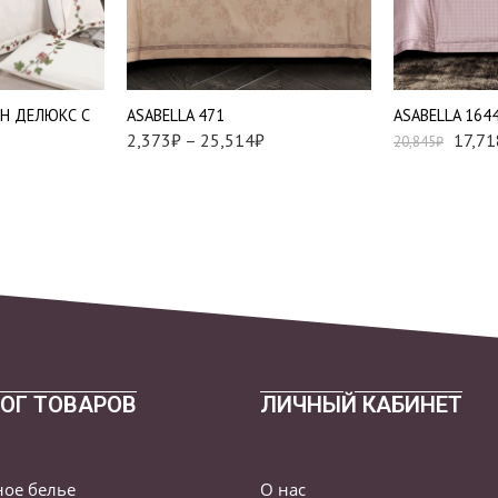
Наволочки 50х70 см -
-
2 шт
Евро
Наволочки 70х70 см -
2 шт
ИН ДЕЛЮКС С
АSABELLA 471
АSABELLA 164
2,373
₽
–
25,514
₽
17,71
20,845
₽
ОГ ТОВАРОВ
ЛИЧНЫЙ КАБИНЕТ
ное белье
О нас