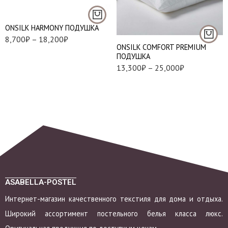
низкая / средней
Средняя (M)
упругости (XS)
Упругая (L)
ONSILK HARMONY ПОДУШКА
низкая плюс /
8,700
₽
–
18,200
₽
средней упругости
ONSILK COMFORT PREMIUM
(S)
ПОДУШКА
13,300
₽
–
25,000
₽
средняя / средней
упругости (M)
средняя плюс /
упругая (L)
высокая / упругая
(XL)
ASABELLA-POSTEL
Интернет-магазин качественного текстиля для дома и отдыха.
Широкий ассортимент постельного белья класса люкс.