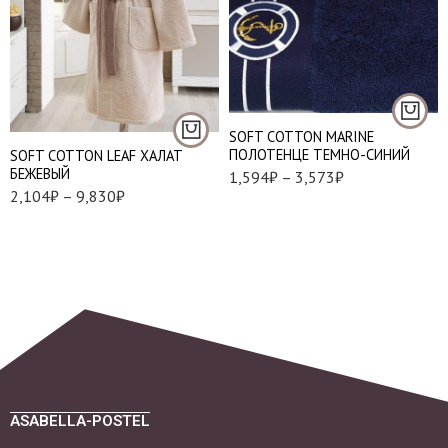
S
M
50*100 см. - 1шт.
L
85*150 см. - 1 шт.
Тапочки 36/38
Тапочки 38/40
SOFT СOTTON MARINE
ПОЛОТЕНЦЕ ТЕМНО-СИНИЙ
SOFT COTTON LEAF ХАЛАТ
БЕЖЕВЫЙ
1,594
₽
–
3,573
₽
2,104
₽
–
9,830
₽
ASABELLA-POSTEL