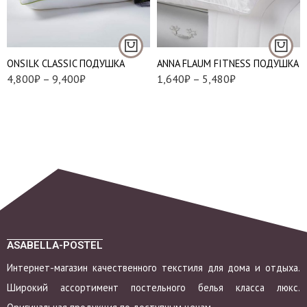
60*60 см
50*70 см
низкая / мягкая (XS)
50*90 см
низкая / мягкая плюс
ONSILK CLASSIC ПОДУШКА
ANNA FLAUM FITNESS ПОДУШКА
70*70 см
(S)
4,800
₽
–
9,400
₽
1,640
₽
–
5,480
₽
средняя / мягкая (M)
средняя плюс /
мягкая (L)
высокая / упругая
(XL)
ASABELLA-POSTEL
Интернет-магазин качественного текстиля для дома и отдыха.
Широкий ассортимент постельного белья класса люкс.