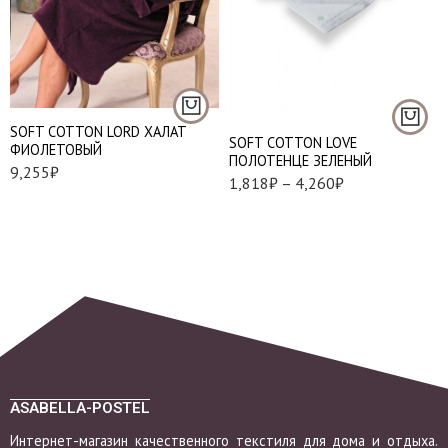
M
L
50*100 см. - 1 шт.
XL
75*150 см. - 1 шт.
2XL
SOFT СOTTON LORD ХАЛАТ
SOFT СOTTON LOVE
ФИОЛЕТОВЫЙ
ПОЛОТЕНЦЕ ЗЕЛЕНЫЙ
9,255
₽
1,818
₽
–
4,260
₽
ASABELLA-POSTEL
Интернет-магазин качественного текстиля для дома и отдыха.