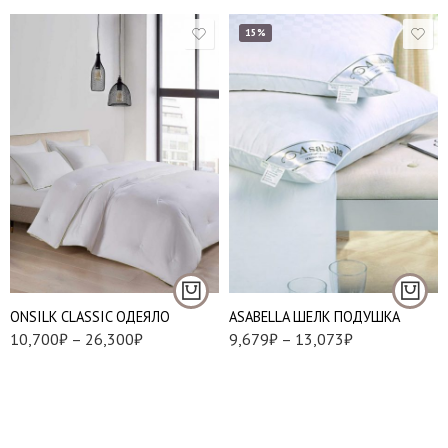
15%
Облегченное-160 г/
м
Подушки 50*70 см.
Средние-300 г/м
Подушки 70*70 см.
Теплые-340 г/м
ONSILK CLASSIC ОДЕЯЛО
АSABELLA ШЕЛК ПОДУШКА
1,5 (140*205)
10,700
₽
–
26,300
₽
9,679
₽
–
13,073
₽
1,5 (150*210)
Двуспальный
(172*205)
Евро (200*220)